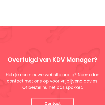
Overtuigd van KDV Manager?
Heb je een nieuwe website nodig? Neem dan
contact met ons op voor vrijblijvend advies.
Of bestel nu het basispakket.
Contact